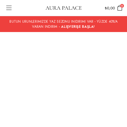
0
₺
0,00
BUTUN URUNLERIMIZDE YAZ SEZONU INIDIRIMI VAR - YÜZDE 40%'A
VARAN INDIRIM
- ALIŞVERIŞE BAŞLA!