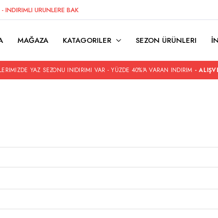
Z
- INDIRIMLI URUNLERE BAK
A
MAĞAZA
KATAGORILER
SEZON ÜRÜNLERI
İ
ERIMIZDE YAZ SEZONU INIDIRIMI VAR - YÜZDE 40%'A VARAN INDIRIM
- ALIŞV