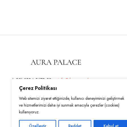
(+90) 1234 5678 90 –
info@theaurapalace.com
Çerez Politikası
Adres : Gazimağusa, KKTC
Web sitemizi ziyaret ettiğinizde, kullanıcı deneyiminizi geliştirmek
ve hizmetlerimizi daha iyi sunmak amacıyla çerezler (cookies)
kullanıyoruz.
Özelleştir
Reddet
Kabul et