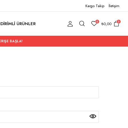
Kargo Takip
İletişim
0
0
NDİRİMLİ ÜRÜNLER
₺
0,00
ERIŞE BAŞLA!