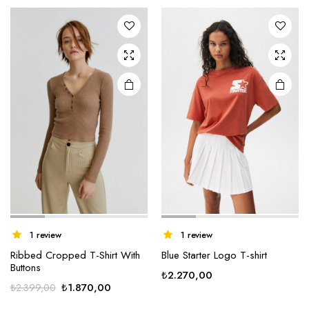
1 review
1 review
Ribbed Cropped T-Shirt With
Blue Starter Logo T-shirt
Buttons
₺
2.270,00
Orijinal
Şu
₺
1.870,00
₺
2.399,00
fiyat:
andaki