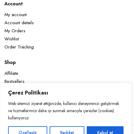
Account
My account
Account details
My Orders
Wishlist
Order Tracking
Shop
Affiliate
Bestsellers
Discount
Çerez Politikası
Latest Products
Web sitemizi ziyaret ettiğinizde, kullanıcı deneyiminizi geliştirmek
Sale Products
ve hizmetlerimizi daha iyi sunmak amacıyla çerezler (cookies)
kullanıyoruz.
Categories
Women
Özelleştir
Reddet
Kabul et