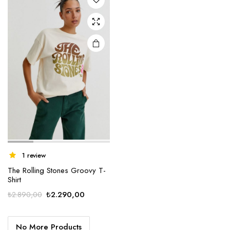
1 review
The Rolling Stones Groovy T-
Shirt
Orijinal
Şu
₺
2.290,00
₺
2.890,00
fiyat:
andaki
₺2.890,00.
fiyat:
No More Products
₺2.290,00.