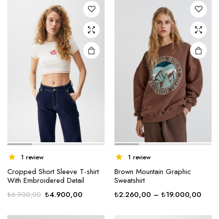
1 review
1 review
Cropped Short Sleeve T-shirt
Brown Mountain Graphic
With Embroidered Detail
Sweatshirt
Orijinal
Şu
Fiyat
₺
4.900,00
₺
2.260,00
–
₺
19.000,00
₺
6.900,00
fiyat:
andaki
aralığ
₺6.900,00.
fiyat:
₺2.2