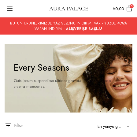
0
₺
0,00
BUTUN URUNLERIMIZDE YAZ SEZONU INIDIRIMI VAR - YÜZDE 40%'A
VARAN INDIRIM
- ALIŞVERIŞE BAŞLA!
Every Seasons
Quis ipsum suspendisse ultrices gravida. Risus commodo
viverra maecenas.
Filter