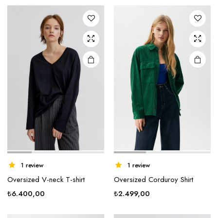
₺2.399,00.
fiyat:
₺1.870,00.
ük
ek
1 review
1 review
Oversized V-neck T-shirt
Oversized Corduroy Shirt
₺
6.400,00
₺
2.499,00