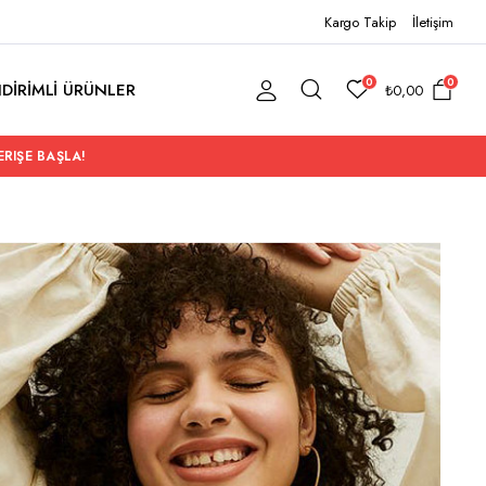
Kargo Takip
İletişim
0
0
NDİRİMLİ ÜRÜNLER
₺
0,00
ERIŞE BAŞLA!