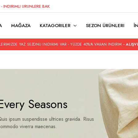
Z
- INDIRIMLI URUNLERE BAK
A
MAĞAZA
KATAGORILER
SEZON ÜRÜNLERI
İ
ERIMIZDE YAZ SEZONU INIDIRIMI VAR - YÜZDE 40%'A VARAN INDIRIM
- ALIŞV
Every Seasons
uis ipsum suspendisse ultrices gravida. Risus
commodo viverra maecenas.