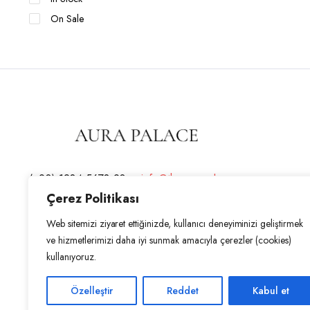
On Sale
(+90) 1234 5678 90 –
info@theaurapalace.com
Çerez Politikası
Adres : Gazimağusa, KKTC
Web sitemizi ziyaret ettiğinizde, kullanıcı deneyiminizi geliştirmek
ve hizmetlerimizi daha iyi sunmak amacıyla çerezler (cookies)
kullanıyoruz.
Özelleştir
Reddet
Kabul et
Copyright 2026 © AURA PALACE