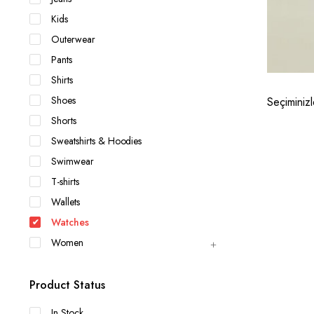
Kids
Outerwear
Pants
Shirts
Shoes
Seçiminiz
Shorts
Sweatshirts & Hoodies
Swimwear
T-shirts
Wallets
Watches
Women
Product Status
In Stock