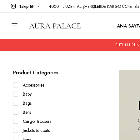
Takip Et!
4000 TL UZERI ALIŞVERIŞLERDE KARGO ÜCRETSİ
ANA SAYF
BUTUN URUNL
Product Categories
Accessories
Baby
Bags
Belts
Q
Cargo Trousers
Jackets & coats
Jeans