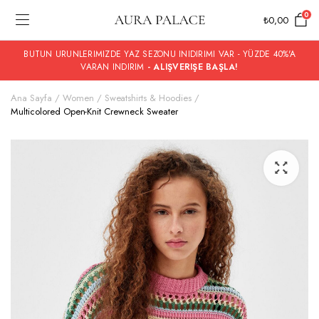
0
₺
0,00
BUTUN URUNLERIMIZDE YAZ SEZONU INIDIRIMI VAR - YÜZDE 40%'A
VARAN INDIRIM
- ALIŞVERIŞE BAŞLA!
Ana Sayfa
Women
Sweatshirts & Hoodies
Multicolored Open-Knit Crewneck Sweater