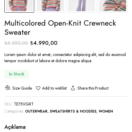
Multicolored Open-Knit Crewneck
Sweater
Orijinal
Şu
₺
4.990,00
₺
6.590,00
fiyat:
andaki
Lorem ipsum dolor sit amet, consectetur adipiscing elit, sed do eiusmod
₺6.590,00.
fiyat:
tempor incididunt ut labore et dolore magna aliqua.
₺4.990,00.
In Stock
Size Guide
Share this Product
Add to wishlist
SKU:
TE75VGRT
Categories:
,
,
OUTERWEAR
SWEATSHIRTS & HOODIES
WOMEN
Açıklama