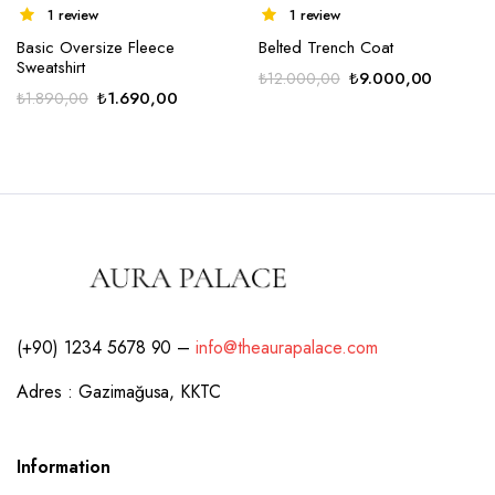
1 review
1 review
Basic Oversize Fleece
Belted Trench Coat
Sweatshirt
Orijinal
Şu
₺
9.000,00
₺
12.000,00
Orijinal
Şu
₺
1.690,00
₺
1.890,00
fiyat:
andaki
fiyat:
andaki
₺12.000,00.
fiyat:
₺1.890,00.
fiyat:
₺9.000,
₺1.690,00.
(+90) 1234 5678 90 –
info@theaurapalace.com
Adres : Gazimağusa, KKTC
Information