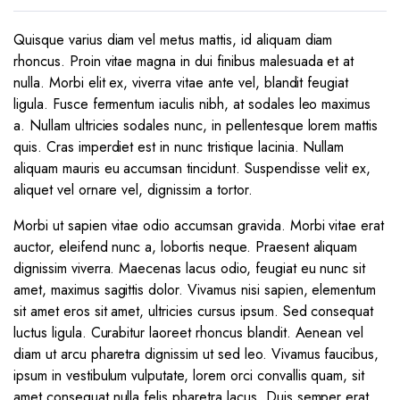
Quisque varius diam vel metus mattis, id aliquam diam
rhoncus. Proin vitae magna in dui finibus malesuada et at
nulla. Morbi elit ex, viverra vitae ante vel, blandit feugiat
ligula. Fusce fermentum iaculis nibh, at sodales leo maximus
a. Nullam ultricies sodales nunc, in pellentesque lorem mattis
quis. Cras imperdiet est in nunc tristique lacinia. Nullam
aliquam mauris eu accumsan tincidunt. Suspendisse velit ex,
aliquet vel ornare vel, dignissim a tortor.
Morbi ut sapien vitae odio accumsan gravida. Morbi vitae erat
auctor, eleifend nunc a, lobortis neque. Praesent aliquam
dignissim viverra. Maecenas lacus odio, feugiat eu nunc sit
amet, maximus sagittis dolor. Vivamus nisi sapien, elementum
sit amet eros sit amet, ultricies cursus ipsum. Sed consequat
luctus ligula. Curabitur laoreet rhoncus blandit. Aenean vel
diam ut arcu pharetra dignissim ut sed leo. Vivamus faucibus,
ipsum in vestibulum vulputate, lorem orci convallis quam, sit
amet consequat nulla felis pharetra lacus. Duis semper erat