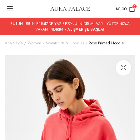
0
₺
0,00
BUTUN URUNLERIMIZDE YAZ SEZONU INIDIRIMI VAR - YÜZDE 40%'A
VARAN INDIRIM
- ALIŞVERIŞE BAŞLA!
Ana Sayfa
Women
Sweatshirts & Hoodies
Rose Printed Hoodie