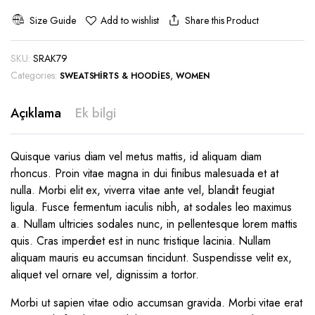
Size Guide
Share this Product
Add to wishlist
SKU:
SRAK79
Categories:
,
SWEATSHIRTS & HOODIES
WOMEN
Açıklama
Ek bilgi
Quisque varius diam vel metus mattis, id aliquam diam
rhoncus. Proin vitae magna in dui finibus malesuada et at
nulla. Morbi elit ex, viverra vitae ante vel, blandit feugiat
ligula. Fusce fermentum iaculis nibh, at sodales leo maximus
a. Nullam ultricies sodales nunc, in pellentesque lorem mattis
quis. Cras imperdiet est in nunc tristique lacinia. Nullam
aliquam mauris eu accumsan tincidunt. Suspendisse velit ex,
aliquet vel ornare vel, dignissim a tortor.
Morbi ut sapien vitae odio accumsan gravida. Morbi vitae erat