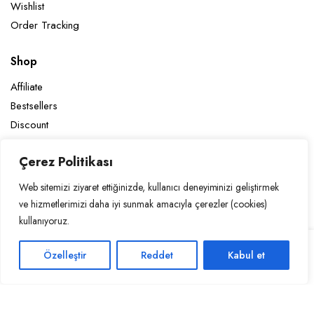
Wishlist
Order Tracking
Shop
Affiliate
Bestsellers
Discount
Latest Products
Çerez Politikası
Sale Products
Web sitemizi ziyaret ettiğinizde, kullanıcı deneyiminizi geliştirmek
Categories
ve hizmetlerimizi daha iyi sunmak amacıyla çerezler (cookies)
kullanıyoruz.
Women
Bags
Rose
Özelleştir
Reddet
Kabul et
Sepete Ekle
Printed
STORE
SEARCH
ACCOUNT
CATEGORIES
Hoodie
quantity
Copyright 2026 © AURA PALACE