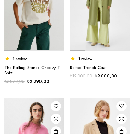
1 review
1 review
The Rolling Stones Groovy T-
Belted Trench Coat
Shirt
Orijinal
Şu
₺
9.000,00
₺
12.000,00
Orijinal
Şu
₺
2.290,00
₺
2.890,00
fiyat:
andaki
fiyat:
andaki
₺12.000,00.
fiyat:
₺2.890,00.
fiyat:
₺9.000,
₺2.290,00.