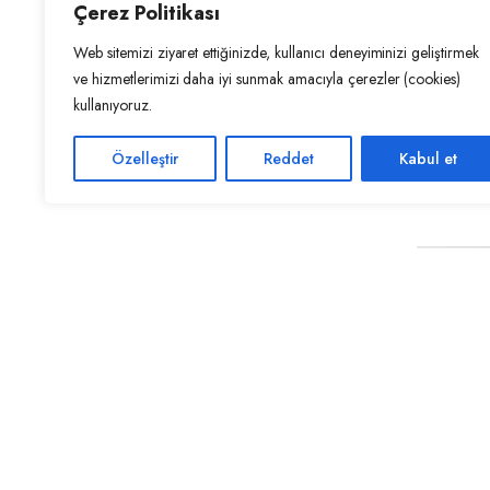
Çerez Politikası
Web sitemizi ziyaret ettiğinizde, kullanıcı deneyiminizi geliştirmek
ve hizmetlerimizi daha iyi sunmak amacıyla çerezler (cookies)
kullanıyoruz.
1 revi
Oversize 
Özelleştir
Reddet
Kabul et
₺
5.799,00