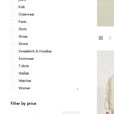
Kids
Outerwear
Pants
Shirts
Shoes
Shorts
Sweatshirts & Hoodies
Swimwear
T-shirts
Wallets
Watches
Women
Filter by price