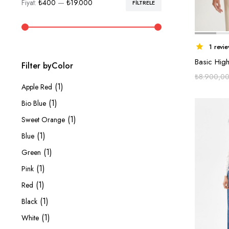
Fiyat:
₺400
—
₺19.000
FILTRELE
En
En
düşük
yüksek
fiyat
fiyat
1 revi
Basic High
Filter byColor
₺
8.900,0
(1)
Apple Red
(1)
Bio Blue
(1)
Sweet Orange
(1)
Blue
(1)
Green
(1)
Pink
(1)
Red
(1)
Black
(1)
White