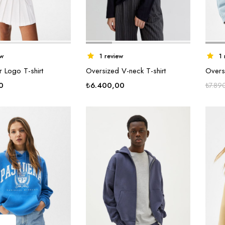
ew
1 review
1 
er Logo T-shirt
Oversized V-neck T-shirt
Overs
0
₺
6.400,00
₺
7.89