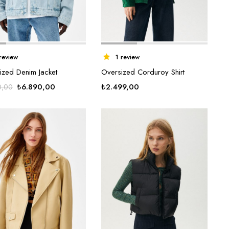
review
1 review
ized Denim Jacket
Oversized Corduroy Shirt
Orijinal
Şu
₺
6.890,00
₺
2.499,00
0,00
fiyat:
andaki
₺7.890,00.
fiyat:
₺6.890,00.