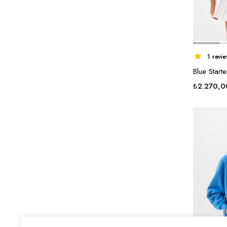
1 revi
Blue Start
₺
2.270,0