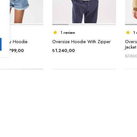
ew
1 review
1 
Varsity Hoodie
Oversize Hoodie With Zipper
Oversi
Jacket
Orijinal
Şu
₺
2.799,00
₺
1.240,00
₺
7.80
fiyat:
andaki
₺5.799,00.
fiyat:
₺2.799,00.