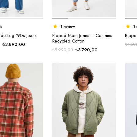
ew
1 review
1 
de-Leg ’90s Jeans
Ripped Mom Jeans – Contains
Rippe
Recycled Cotton
Orijinal
Şu
₺
3.890,00
₺
4.59
Orijinal
Şu
₺
3.790,00
₺
5.990,00
fiyat:
andaki
fiyat:
andaki
₺4.590,00.
fiyat:
₺5.990,00.
fiyat:
₺3.890,00.
₺3.790,00.