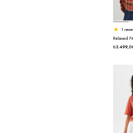
1 revi
Relaxed Fit
₺
3.499,0