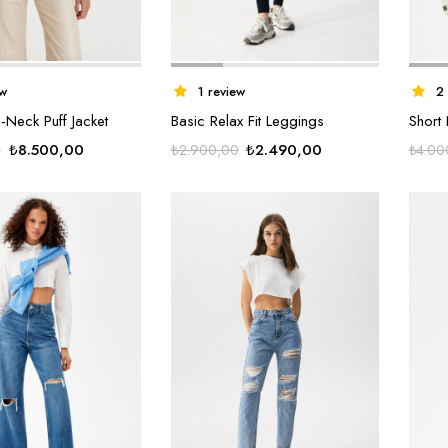
ew
1 review
2
-Neck Puff Jacket
Basic Relax Fit Leggings
Short 
Orijinal
Şu
Orijinal
Şu
₺
8.500,00
₺
2.490,00
0
₺
2.900,00
₺
4.00
fiyat:
andaki
fiyat:
andaki
₺8.900,00.
fiyat:
₺2.900,00.
fiyat:
₺8.500,00.
₺2.490,00.