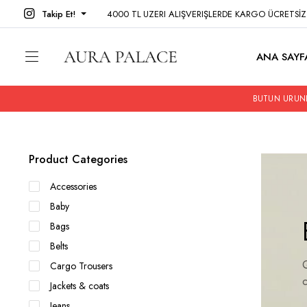
Takip Et!
4000 TL UZERI ALIŞVERIŞLERDE KARGO ÜCRETSİ
ANA SAYF
BUTUN URUNL
Product Categories
Accessories
Baby
Bags
Belts
Q
Cargo Trousers
Jackets & coats
Jeans