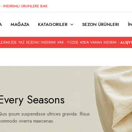
Z
- INDIRIMLI URUNLERE BAK
A
MAĞAZA
KATAGORILER
SEZON ÜRÜNLERI
İ
ERIMIZDE YAZ SEZONU INIDIRIMI VAR - YÜZDE 40%'A VARAN INDIRIM
- ALIŞV
Every Seasons
uis ipsum suspendisse ultrices gravida. Risus
commodo viverra maecenas.