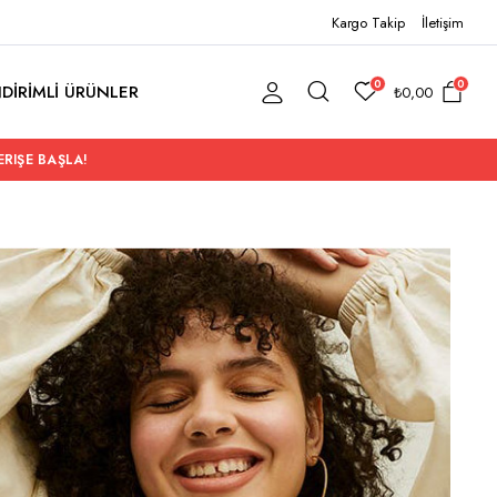
Kargo Takip
İletişim
0
0
NDİRİMLİ ÜRÜNLER
₺
0,00
ERIŞE BAŞLA!