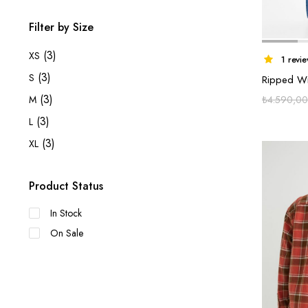
Filter by Size
(3)
XS
1 revi
(3)
S
Ripped Wi
(3)
₺
4.590,00
M
(3)
L
(3)
XL
Product Status
In Stock
On Sale